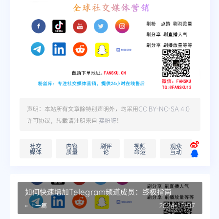
声明：本站所有文章除特别声明外，均采用
CC BY-NC-SA 4.0
许可协议。转载请注明来自
买粉呀
！
社交
内容
刷评
视频
观众
媒体
质量
论
命运
互动
如何快速增加Telegram频道成员：终极指南
« 上一篇
2024-11-07