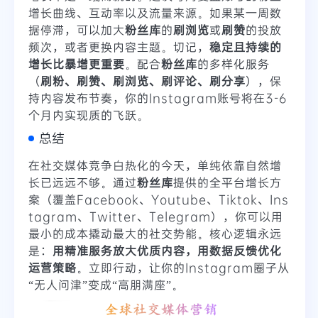
增长曲线、互动率以及流量来源。如果某一周数
据停滞，可以加大
粉丝库
的
刷浏览
或
刷赞
的投放
频次，或者更换内容主题。切记，
稳定且持续的
增长比暴增更重要
。配合
粉丝库
的多样化服务
（
刷粉、刷赞、刷浏览、刷评论、刷分享
），保
持内容发布节奏，你的Instagram账号将在3-6
个月内实现质的飞跃。
总结
在社交媒体竞争白热化的今天，单纯依靠自然增
长已远远不够。通过
粉丝库
提供的全平台增长方
案（覆盖Facebook、Youtube、Tiktok、Ins
tagram、Twitter、Telegram），你可以用
最小的成本撬动最大的社交势能。核心逻辑永远
是：
用精准服务放大优质内容，用数据反馈优化
运营策略
。立即行动，让你的Instagram圈子从
“无人问津”变成“高朋满座”。