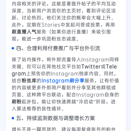
内容相关的评论，这能显著提升帖子的平均互动
深度。当新用户浏览你的主页时，看到评论区活
跃、讨论热烈，他们关注你的概率会大幅上升。
此外，定期在Stories中发起问答或投票，再用
刷直播人气
服务（如果你进行直播）来吸引围
观，能进一步巩固粉丝忠诚度。
四、合理利用付费推广与平台外引流
除了站内操作，将外部流量导入Instagram同样
关键。你可以在其他社交平台如
Twitter
或
Tele
gram
上预告你的Instagram独家内容。同时，
结合
粉丝库
的
Instagram刷分享
服务，让有价值
的内容被更多外部用户看到并分享至其他群组或
页面。这种跨平台联动，配合Instagram自身的
刷粉
起步包，能让你快速跨越“冷启动”阶段，进
入算法推荐的良性循环。
五、持续监测数据与调整增长方案
增长不是一蹴而就的。建议每周复盘账号的粉丝