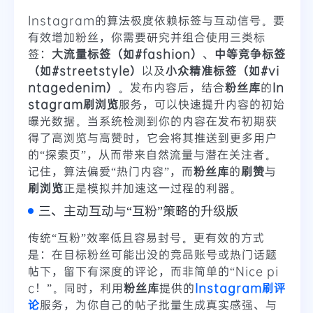
Instagram的算法极度依赖标签与互动信号。要
有效增加粉丝，你需要研究并组合使用三类标
签：
大流量标签（如#fashion）
、
中等竞争标签
（如#streetstyle）
以及
小众精准标签（如#vi
ntagedenim）
。发布内容后，结合
粉丝库
的
In
stagram刷浏览
服务，可以快速提升内容的初始
曝光数据。当系统检测到你的内容在发布初期获
得了高浏览与高赞时，它会将其推送到更多用户
的“探索页”，从而带来自然流量与潜在关注者。
记住，算法偏爱“热门内容”，而
粉丝库
的
刷赞
与
刷浏览
正是模拟并加速这一过程的利器。
三、主动互动与“互粉”策略的升级版
传统“互粉”效率低且容易封号。更有效的方式
是：在目标粉丝可能出没的竞品账号或热门话题
帖下，留下有深度的评论，而非简单的“Nice pi
c！”。同时，利用
粉丝库
提供的
Instagram刷评
论
服务，为你自己的帖子批量生成真实感强、与