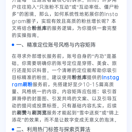
户往往陷入“只涨粉不互动”或“互动率低、僵尸粉
多”的困境。那么，如何系统性地拓展你的Insta
gram圈子，实现有效且高质的粉丝增长呢？本
文将结合
粉丝库
的服务逻辑，为你提供一套完整
的实操指南。
一、精准定位账号风格与内容矩阵
在寻求外部增长服务前，账号自身的“内功”是基
础。你需要明确你的账号定位是穿搭、美食、旅
行还是知识科普。一个清晰的定位能帮助你吸引
目标精准的粉丝。建议使用
粉丝库
提供的
Instag
ram刷粉
服务前，先搭建好至少10-15篇高质
量、风格统一的内容。内容矩阵应包括：吸引首
屏滑停的封面图、引发共鸣的文案、以及引导互
动的提问或投票标签。只有基础内容扎实，后续
的
刷赞
与
刷浏览
服务才能起到“雪中送炭”或“锦上
添花”的效果，而不是让数字变成无意义的泡沫。
二、利用热门标签与探索页算法