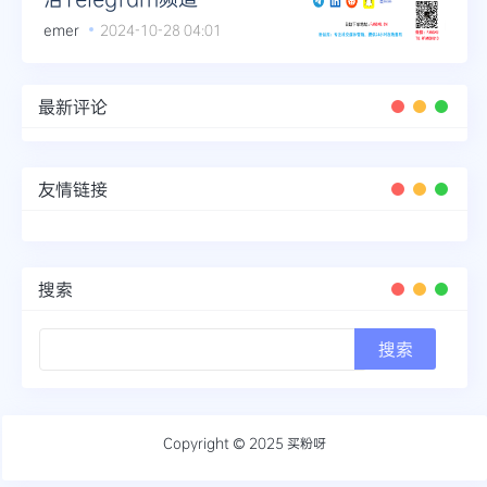
emer
2024-10-28 04:01
最新评论
友情链接
搜索
Copyright © 2025
买粉呀