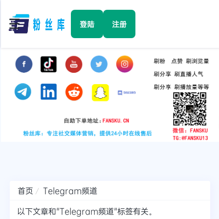
☰
登陆
注册
首页
Facebook
TikTok
YouTube
Instagram
首页
Telegram频道
Twitter
以下文章和"Telegram频道"标签有关。