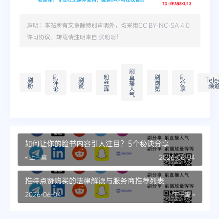
声明：本站所有文章除特别声明外，均采用
CC BY-NC-SA 4.0
许可协议。转载请注明来自
买粉呀
！
刷
刷
粉
直
刷
刷
刷
刷
Tel
评
丝
播
浏
分
粉
赞
频
论
库
人
览
享
气
如何让你的脸书内容引人注目？5个秘诀分享
« 上一篇
2026-06-04
推特点赞购买的法律解读与服务商推荐列表
2026-06-04
下一篇 »