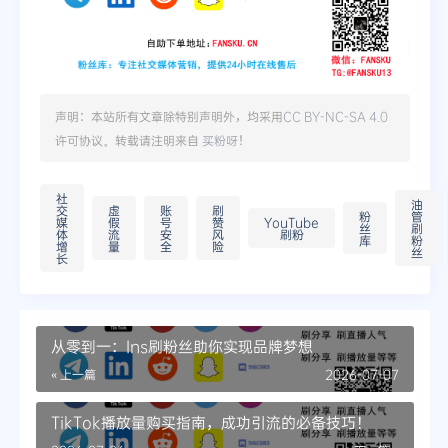
声明：本站所有文章除特别声明外，均采用
CC BY-NC-SA 4.0
许可协议。转载请注明来自
买粉呀
！
社
油
交
虚
账
刷
粉
管
媒
假
号
赞
YouTube
丝
刷
体
流
安
风
刷粉
库
粉
增
量
全
险
丝
长
从零到一：Ins刷粉丝助你实现品牌梦想
« 上一篇
2026-07-07
TikTok播放量购买指南，成功引流的必备技巧！