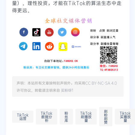
量）。理性投资，才能在TikTok的算法生态中走
得更远。
声明：本站所有文章除特别声明外，均采用
CC BY-NC-SA 4.0
许可协议。转载请注明来自
买粉呀
！
刷
TikTok
粉
TikTok
Tiktok
TikTok
粉
数据分
丝
刷播放
买播放
运营
刷
析
库
量
量
赞