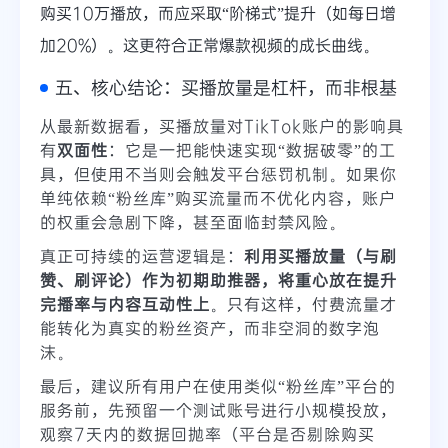
购买10万播放，而应采取“阶梯式”提升（如每日增
加20%）。这更符合正常爆款视频的成长曲线。
五、核心结论：买播放量是杠杆，而非根基
从最新数据看，买播放量对TikTok账户的影响具
有
双面性
：它是一把能快速实现“数据破零”的工
具，但使用不当则会触发平台惩罚机制。如果你
单纯依赖“粉丝库”购买流量而不优化内容，账户
的权重会急剧下降，甚至面临封禁风险。
真正可持续的运营逻辑是：
利用买播放量（与刷
赞、刷评论）作为初期助推器，将重心放在提升
完播率与内容互动性上
。只有这样，付费流量才
能转化为真实的粉丝资产，而非空洞的数字泡
沫。
最后，建议所有用户在使用类似“粉丝库”平台的
服务前，先预留一个测试账号进行小规模投放，
观察7天内的数据回抛率（平台是否剔除购买