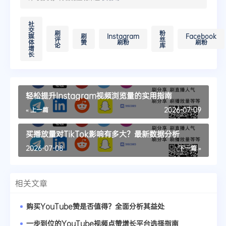
社
交
刷
粉
媒
刷
Instagram
Facebook
评
丝
体
赞
刷粉
刷粉
论
库
增
长
轻松提升Instagram视频浏览量的实用指南
« 上一篇
2026-07-09
买播放量对TikTok影响有多大？最新数据分析
2026-07-08
下一篇 »
相关文章
购买YouTube赞是否值得？全面分析其益处
一步到位的YouTube视频点赞增长平台选择指南